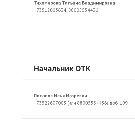
Тихомирова Татьяна Владимировна
+73512003634, 88005554436
Начальник ОТК
Потапов Илья Игоревич
+73522607003 (или 88005554436) доб. 109