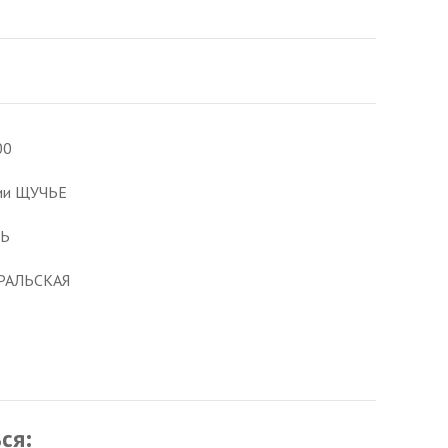
00
ции ЩУЧЬЕ
ТЬ
РАЛЬСКАЯ
ся: