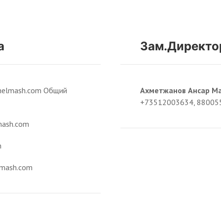
а
Зам.Директо
chelmash.com Общий
Ахметжанов Ансар М
+73512003634, 88005
mash.com
m
elmash.com